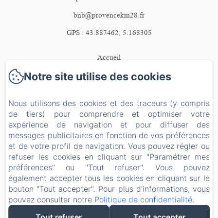
bnb@provencekm28.fr
GPS : 43.887462, 5.168305
Accueil
Notre site utilise des cookies
La Maison
Les chambres
Nous utilisons des cookies et des traceurs (y compris
Activités
de tiers) pour comprendre et optimiser votre
expérience de navigation et pour diffuser des
Carte cadeau
messages publicitaires en fonction de vos préférences
et de votre profil de navigation. Vous pouvez régler ou
Contact
refuser les cookies en cliquant sur "Paramétrer mes
Mentions légales
préférences" ou "Tout refuser". Vous pouvez
EN
FR
NL
également accepter tous les cookies en cliquant sur le
bouton "Tout accepter". Pour plus d'informations, vous
pouvez consulter notre
Politique de confidentialité
.
Tout refuser
Tout accepter